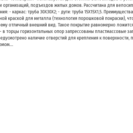
и организаций, подъездов жилых домов. Рассчитана для велоси
ия: - каркас: труба 30Х30Х2; - дуги: труба 15Х15Х1,5. Преимущест
ой краской для металла (технология порошковой покраски), что
 ему отличный внешний вид. Такое покрытие равномерно ложится 
 - в торцы горизонтальных опор запрессованы пластмассовые з
предусмотрено наличие отверстий для крепления к поверхности, 
мом....