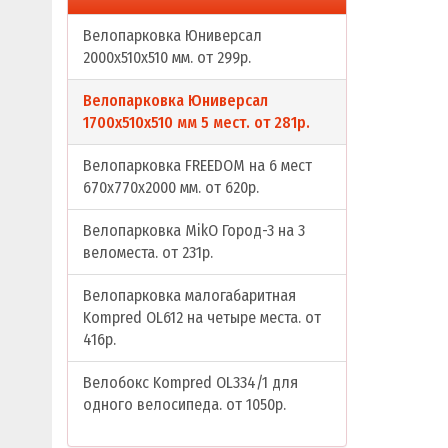
Велопарковка Юниверсал
2000х510х510 мм. от 299р.
Велопарковка Юниверсал
1700х510х510 мм 5 мест. от 281р.
Велопарковка FREEDOM на 6 мест
670х770х2000 мм. от 620р.
Велопарковка MikO Город-3 на 3
веломеста. от 231р.
Велопарковка малогабаритная
Kompred OL612 на четыре места. от
416р.
Велобокс Kompred OL334/1 для
одного велосипеда. от 1050р.